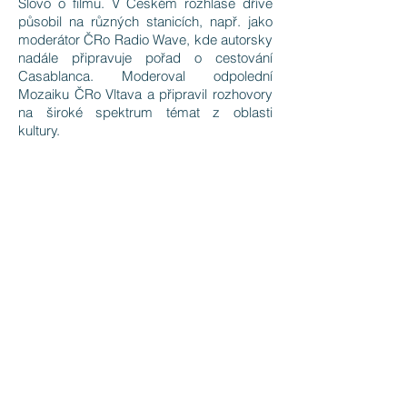
Slovo o filmu. V Českém rozhlase dříve
působil na různých stanicích, např. jako
moderátor ČRo Radio Wave, kde autorsky
nadále připravuje pořad o cestování
Casablanca. Moderoval odpolední
Mozaiku ČRo Vltava a připravil rozhovory
na široké spektrum témat z oblasti
kultury.
Jan Bušta
Je absolventem katedry hrané režie
FAMU (2009), režisér a scenárista
hraných a animovaných filmů, autor
audiovizuálních kampaní kinodistribučních
titulů, dramaturg, producent, filmový kritik.
Studium na FAMU v dílně Jana Němce,
kterým přerušil své teoretické vzdělávání
na katedře filmu a audiovizuální kultury na
FFMU, se rozhodl zasvětit konceptuálnímu
cyklu filmů ZA/BIJáK.
Právě v těchto dnech se otevírá v Centru
Architektury a Městského plánování jeho
instalace Místa, která čekají, portrétní