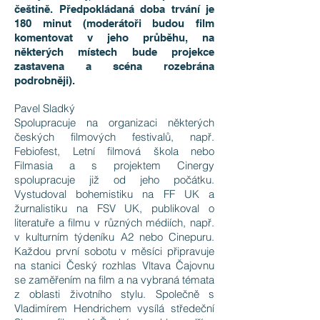
češtině. Předpokládaná doba trvání je
180 minut (moderátoři budou film
komentovat v jeho průběhu, na
některých místech bude projekce
zastavena a scéna rozebrána
podrobněji).
Pavel Sladký
Spolupracuje na organizaci některých
českých filmových festivalů, např.
Febiofest, Letní filmová škola nebo
Filmasia a s projektem Cinergy
spolupracuje již od jeho počátku.
Vystudoval bohemistiku na FF UK a
žurnalistiku na FSV UK, publikoval o
literatuře a filmu v různých médiích, např.
v kulturním týdeníku A2 nebo Cinepuru.
Každou první sobotu v měsíci připravuje
na stanici Český rozhlas Vltava Čajovnu
se zaměřením na film a na vybraná témata
z oblasti životního stylu. Společně s
Vladimírem Hendrichem vysílá středeční