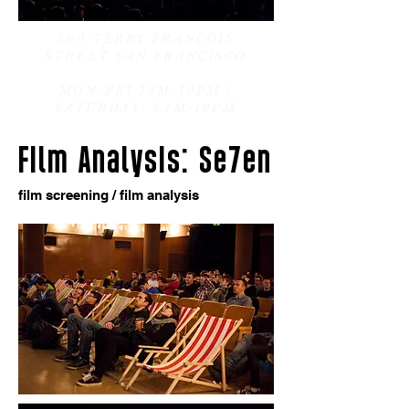
500 TERRY FRANCOIS
STREET SAN FRANCISCO
MON-FRI 7AM-10PM
|
SATURDAY: 8AM-10PM
Film Analysis: Se7en
film screening / film analysis