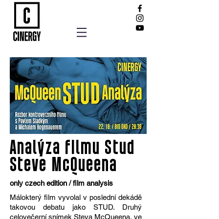
Analýza filmu Stud
Steve McQueena
only czech edition / film analysis
Málokterý film vyvolal v poslední dekádě
takovou debatu jako STUD. Druhý
celovečerní snímek Steva McQueena, ve