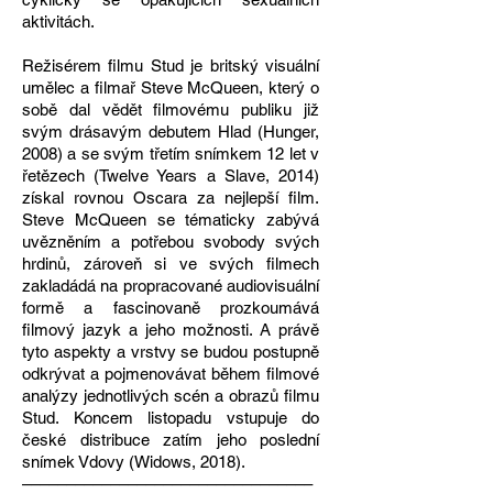
aktivitách.
Režisérem filmu Stud je britský visuální
umělec a filmař Steve McQueen, který o
sobě dal vědět filmovému publiku již
svým drásavým debutem Hlad (Hunger,
2008) a se svým třetím snímkem 12 let v
řetězech (Twelve Years a Slave, 2014)
získal rovnou Oscara za nejlepší film.
Steve McQueen se tématicky zabývá
uvězněním a potřebou svobody svých
hrdinů, zároveň si ve svých filmech
zakladádá na propracované audiovisuální
formě a fascinovaně prozkoumává
filmový jazyk a jeho možnosti. A právě
tyto aspekty a vrstvy se budou postupně
odkrývat a pojmenovávat během filmové
analýzy jednotlivých scén a obrazů filmu
Stud. Koncem listopadu vstupuje do
české distribuce zatím jeho poslední
snímek Vdovy (Widows, 2018).
–––––––––––––––––––––––––––––––––