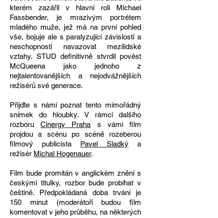
kterém zazářil v hlavní roli Michael
Fassbender, je mrazivým portrétem
mladého muže, jež má na první pohled
vše, bojuje ale s paralyzující závislostí a
neschopností navazovat mezilidské
vztahy. STUD definitivně stvrdil pověst
McQueena jako jednoho z
nejtalentovanějších a nejodvážnějších
režisérů své generace.
Přijďte s námi poznat tento mimořádný
snímek do hloubky. V rámci dalšího
rozboru
Cinergy Praha
s vámi film
projdou a scénu po scéně rozeberou
filmový publicista
Pavel Sladký
a
režisér
Michal Hogenauer
.
Film bude promítán v anglickém znění s
českými titulky, rozbor bude probíhat v
češtině. Předpokládaná doba trvání je
150 minut (moderátoři budou film
komentovat v jeho průběhu, na některých