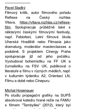
–––––––––––––
Pavel Sladký
Filmový kritik, autor filmového pořadu
Reflexe na Český rozhlas
Vltava.
https://vltava.rozhlas.cz/reflexe-
film
. Spolupracuje průběžně také s
některými českými filmovými festivaly,
např. Febiofest, Letní filmová škola
Uherské Hradiště nebo Filmasia jako
dramaturg, moderátor masterclasses a
podobně. S projektem Cinergy Praha
spolupracuje již od jeho počátku.
Vystudoval bohemistiku na FF UK a
žurnalistiku na FSV UK, publikoval o
literatuře a filmu v různých médiích, např.
v kulturním týdeníku A2, Orientaci LN,
Filmu a době nebo Cinepuru
Michal Hogenauer
Po studiu propagační grafiky na SUPŠ
absolvoval katedru hrané režie na FAMU
s filmem "Tambylles" (2012), který byl